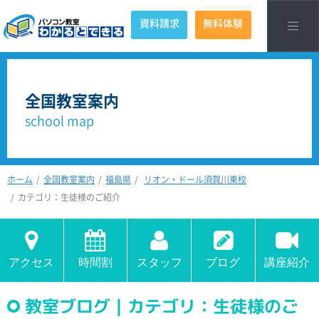
資料請求
無料体験
全国教室案内
school map
ホーム
全国教室案内
福島県
リオン・ドール須賀川東校
カテゴリ：生徒様のご紹介
アクセス
時間割
スタッフ
ブログ
講座紹介
教室ブログ｜カテゴリ：生徒様のご