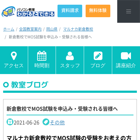
資料請求
無料体験
ホーム
全国教室案内
岡山県
マルナカ新倉敷校
新倉敷校でMOS試験を申込み・受験される皆様へ
アクセス
時間割
スタッフ
ブログ
講座紹介
教室ブログ
新倉敷校でMOS試験を申込み・受験される皆様へ
2021-06-26
その他
マルナカ新倉敷校でMOS試験の受験をお考えの方