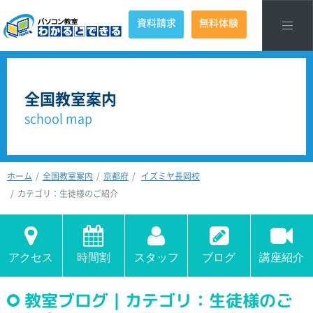
資料請求
無料体験
全国教室案内
school map
ホーム
全国教室案内
京都府
イズミヤ長岡校
カテゴリ：生徒様のご紹介
アクセス
時間割
スタッフ
ブログ
講座紹介
教室ブログ｜カテゴリ：生徒様のご