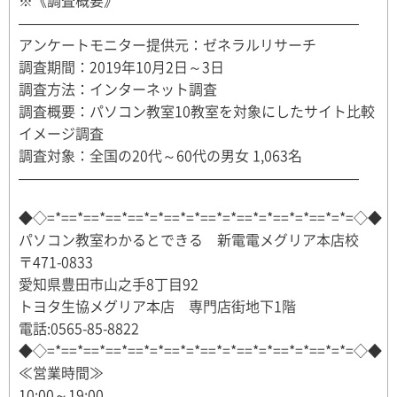
※《調査概要》
————————————————————————
アンケートモニター提供元：ゼネラルリサーチ
調査期間：2019年10月2日～3日
調査方法：インターネット調査
調査概要：パソコン教室10教室を対象にしたサイト比較
イメージ調査
調査対象：全国の20代～60代の男女 1,063名
————————————————————————
◆◇=*==*==*==*==*=*==*=*==*=*==*=*==*=*==*=*=◇◆
パソコン教室わかるとできる 新電電メグリア本店校
〒471-0833
愛知県豊田市山之手8丁目92
トヨタ生協メグリア本店 専門店街地下1階
電話:0565-85-8822
◆◇=*==*==*==*==*=*==*=*==*=*==*=*==*=*==*=*=◇◆
≪営業時間≫
10:00～19:00