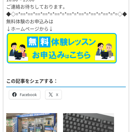
ご連絡お待ちしております。
◆◇=*==*==*==*==*=*==*=*==*=*==*=*==*=*==*=*=◇◆
無料体験のお申込みは
↓ホームページから↓
この記事をシェアする：
Facebook
X