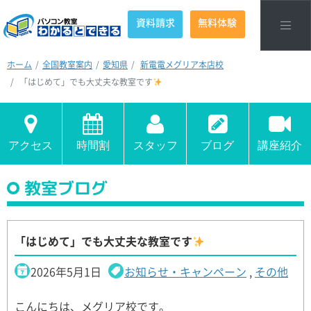
資料請求
無料体験
ホーム
全国教室案内
愛知県
新電電メグリア本店校
「はじめて」でも大丈夫な教室です
アクセス
時間割
スタッフ
ブログ
講座紹介
教室ブログ
「はじめて」でも大丈夫な教室です
2026年5月1日
お知らせ・キャンペーン
,
その他
こんにちは、メグリア校です。