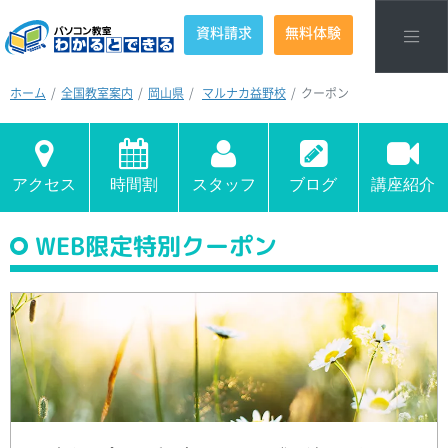
資料請求
無料体験
ホーム
全国教室案内
岡山県
マルナカ益野校
クーポン
アクセス
時間割
スタッフ
ブログ
講座紹介
WEB限定特別クーポン