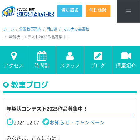
資料請求
無料体験
ホーム
全国教室案内
岡山県
マルナカ益野校
年賀状コンテスト2025作品募集中！
アクセス
時間割
スタッフ
ブログ
講座紹介
教室ブログ
年賀状コンテスト2025作品募集中！
2024-12-07
お知らせ・キャンペーン
みなさま、こんにちは！