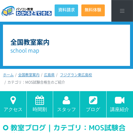
資料請求
無料体験
全国教室案内
school map
ホーム
全国教室案内
広島県
フジグラン東広島校
カテゴリ：MOS試験合格生のご紹介
アクセス
時間割
スタッフ
ブログ
講座紹介
教室ブログ｜カテゴリ：MOS試験合