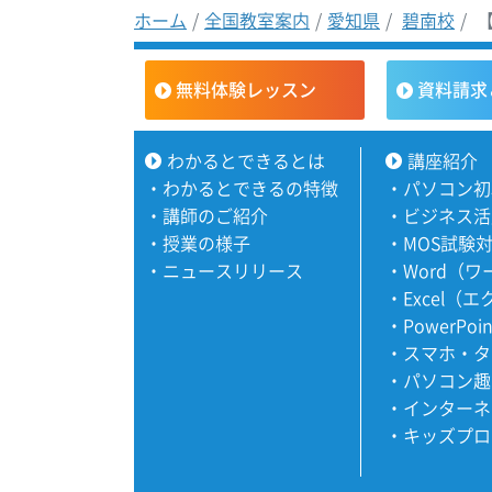
ホーム
全国教室案内
愛知県
碧南校
【
無料体験レッスン
資料請求
わかるとできるとは
講座紹介
・
わかるとできるの特徴
・
パソコン初
・
講師のご紹介
・
ビジネス活
・
授業の様子
・
MOS試験
・
ニュースリリース
・
Word（
・
Excel（
・
PowerPoi
・
スマホ・タ
・
パソコン趣
・
インターネ
・
キッズプロ