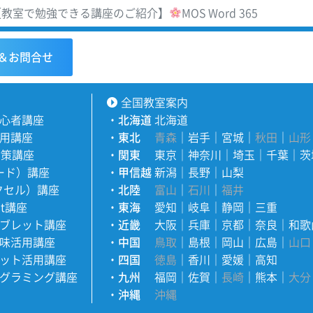
教室で勉強できる講座のご紹介】
MOS Word 365
＆お問合せ
全国教室案内
心者講座
・
北海道
北海道
用講座
・
東北
青森
｜
岩手
｜
宮城
｜
秋田
｜
山形
対策講座
・
関東
東京
｜
神奈川
｜
埼玉
｜
千葉
｜
茨
ワード）講座
・
甲信越
新潟
｜
長野
｜
山梨
エクセル）講座
・
北陸
富山
｜
石川
｜
福井
nt講座
・
東海
愛知
｜
岐阜
｜
静岡
｜
三重
ブレット講座
・
近畿
大阪
｜
兵庫
｜
京都
｜
奈良
｜
和歌
味活用講座
・
中国
鳥取
｜
島根
｜
岡山
｜
広島
｜
山口
ット活用講座
・
四国
徳島
｜
香川
｜
愛媛
｜
高知
グラミング講座
・
九州
福岡
｜
佐賀
｜
長崎
｜
熊本
｜
大分
・
沖縄
沖縄