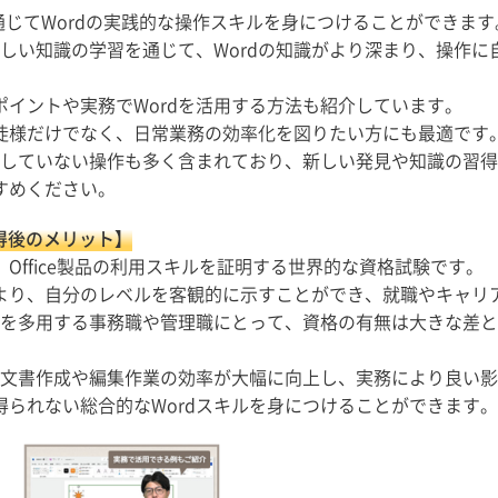
強を通じてWordの実践的な操作スキルを身につけることができます
新しい知識の学習を通じて、Wordの知識がより深まり、操作に
イントや実務でWordを活用する方法も紹介しています。
徒様だけでなく、日常業務の効率化を図りたい方にも最適です
介していない操作も多く含まれており、新しい発見や知識の習
すめください。
取得後のメリット】
ialist）は、Office製品の利用スキルを証明する世界的な資格試験です。
より、自分のレベルを客観的に示すことができ、就職やキャリ
dを多用する事務職や管理職にとって、資格の有無は大きな差
、文書作成や編集作業の効率が大幅に向上し、実務により良い
られない総合的なWordスキルを身につけることができます。