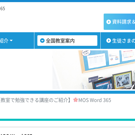
365
資料請求
紹介
全国教室案内
生徒さま
教室で勉強できる講座のご紹介】
MOS Word 365