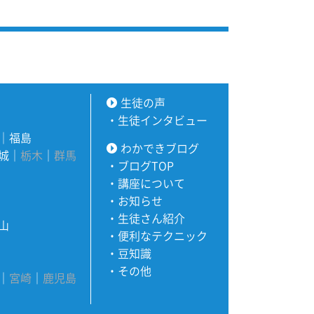
生徒の声
・
生徒インタビュー
｜
福島
わかできブログ
城
｜
栃木
｜
群馬
・
ブログTOP
・
講座について
・
お知らせ
・
生徒さん紹介
山
・
便利なテクニック
・
豆知識
・
その他
｜
宮崎
｜
鹿児島