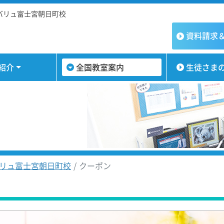
バリュ富士宮朝日町校
資料請求
紹介
全国教室案内
生徒さま
リュ富士宮朝日町校
クーポン