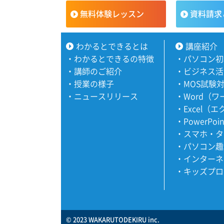
無料体験レッスン
資料請求
わかるとできるとは
講座紹介
・
わかるとできるの特徴
・
パソコン初
・
講師のご紹介
・
ビジネス活
・
授業の様子
・
MOS試験
・
ニュースリリース
・
Word（
・
Excel（
・
PowerPoi
・
スマホ・タ
・
パソコン趣
・
インターネ
・
キッズプロ
© 2023 WAKARUTODEKIRU inc.