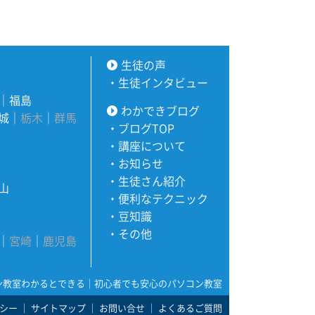
生徒の声
・
生徒インタビュー
｜
福島
わかできブログ
城
｜
栃木
｜
群馬
・
ブログTOP
・
講座について
・
お知らせ
・
生徒さん紹介
山
・
便利なテクニック
・
豆知識
・
その他
｜
宮崎
｜
鹿児島
ン教室わかるとできる｜初心者でも安心のパソコン教室
シー
｜
サイトマップ
｜
お問い合せ
｜
よくあるご質問