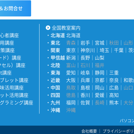
＆お問合せ
全国教室案内
心者講座
・
北海道
北海道
用講座
・
東北
青森
｜
岩手
｜
宮城
｜
秋田
｜
山形
対策講座
・
関東
東京
｜
神奈川
｜
埼玉
｜
千葉
｜
茨
ワード）講座
・
甲信越
新潟
｜
長野
｜
山梨
エクセル）講座
・
北陸
富山
｜
石川
｜
福井
nt講座
・
東海
愛知
｜
岐阜
｜
静岡
｜
三重
ブレット講座
・
近畿
大阪
｜
兵庫
｜
京都
｜
奈良
｜
和歌
味活用講座
・
中国
鳥取
｜
島根
｜
岡山
｜
広島
｜
山口
ット活用講座
・
四国
徳島
｜
香川
｜
愛媛
｜
高知
グラミング講座
・
九州
福岡
｜
佐賀
｜
長崎
｜
熊本
｜
大分
・
沖縄
沖縄
パソコ
会社概要
｜
プライバシーポリ