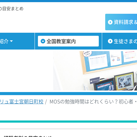
の目安まとめ
資料請求
紹介
全国教室案内
生徒さま
リュ富士宮朝日町校
MOSの勉強時間はどれくらい？初心者