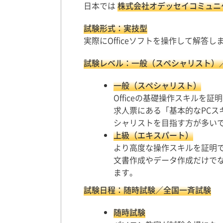
日本では
株式会社オデッセイコミュニ
試験形式：実技型
実際にOfficeソフトを操作して解答し
試験レベル：一般（スペシャリスト）
一般（スペシャリスト）
Officeの基礎操作スキルを証
求人票にある「基本的なPC
シャリストを目指す方が多い
上級（エキスパート）
より高度な操作スキルを証明
文書作成やデータ作成だけで
ます。
試験日程：随時試験／全国一斉試験
随時試験