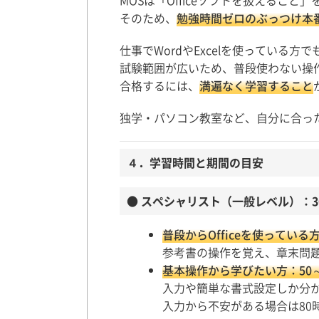
MOSは「Officeソフトを扱えること
そのため、
勉強時間ゼロのぶっつけ本
仕事でWordやExcelを使っている方で
試験範囲が広いため、普段使わない操
合格するには、
満遍なく学習すること
独学・パソコン教室など、自分に合っ
４．学習時間と期間の目安
● スペシャリスト（一般レベル）：3
普段からOfficeを使っている
参考書の操作を覚え、章末問
基本操作から学びたい方：50～
入力や簡単な書式設定しか分か
入力から不安がある場合は80