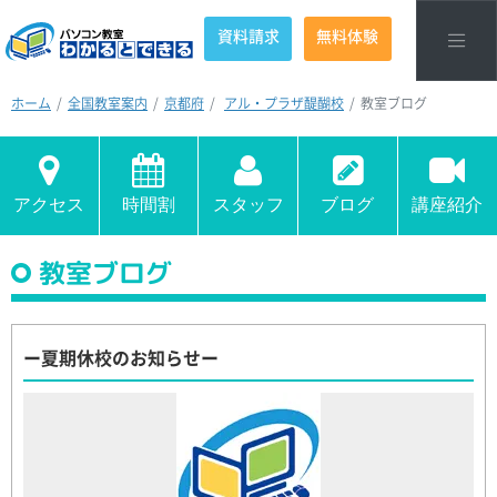
資料請求
無料体験
ホーム
全国教室案内
京都府
アル・プラザ醍醐校
教室ブログ
アクセス
時間割
スタッフ
ブログ
講座紹介
教室ブログ
ー夏期休校のお知らせー