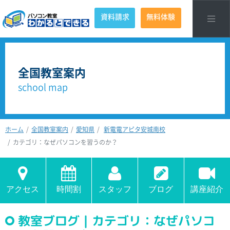
資料請求
無料体験
全国教室案内
school map
ホーム
全国教室案内
愛知県
新電電アピタ安城南校
カテゴリ：なぜパソコンを習うのか？
アクセス
時間割
スタッフ
ブログ
講座紹介
教室ブログ｜カテゴリ：なぜパソコ