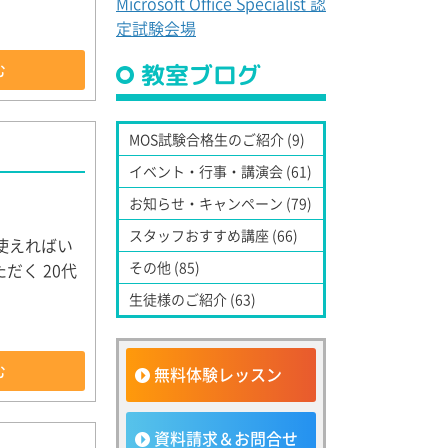
Microsoft Office Specialist 認
定試験会場
教室ブログ
む
MOS試験合格生のご紹介 (9)
イベント・行事・講演会 (61)
お知らせ・キャンペーン (79)
スタッフおすすめ講座 (66)
限使えればい
その他 (85)
だく 20代
生徒様のご紹介 (63)
む
無料体験レッスン
資料請求＆お問合せ