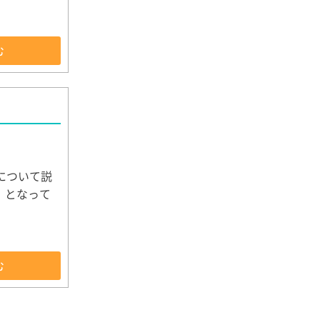
む
方について説
】となって
む