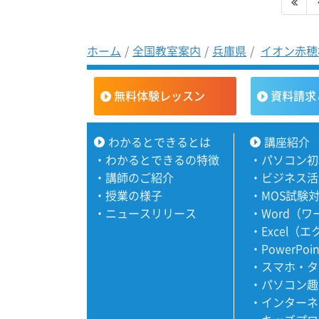
ホーム
全国教室案内
兵庫県
イオン赤穂
無料体験レッスン
資料請求
わかるとできるとは
講座紹介
・
わかるとできるの特徴
・
パソコン初
・
講師のご紹介
・
ビジネス活
・
授業の様子
・
MOS試験
・
ニュースリリース
・
Word（
・
Excel（
・
PowerPoi
・
スマホ・タ
・
パソコン趣
・
インターネ