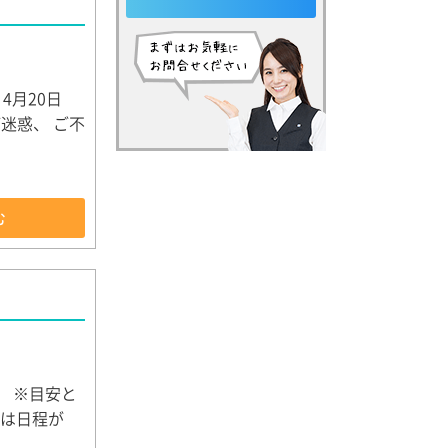
4月20日
迷惑、 ご不
む
ます。 ※目安と
込は日程が