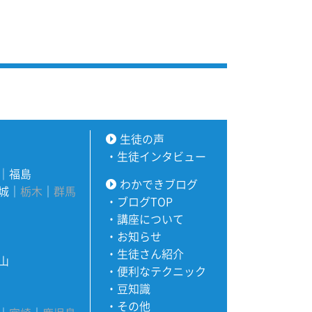
生徒の声
・
生徒インタビュー
｜
福島
わかできブログ
城
｜
栃木
｜
群馬
・
ブログTOP
・
講座について
・
お知らせ
・
生徒さん紹介
山
・
便利なテクニック
・
豆知識
・
その他