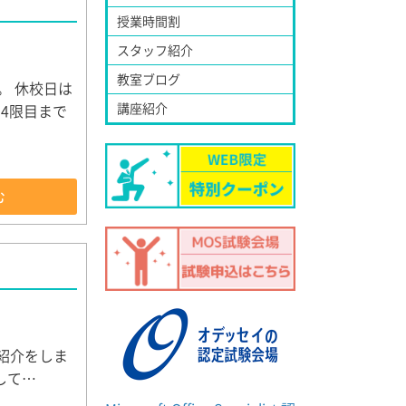
授業時間割
スタッフ紹介
教室ブログ
す。 休校日は
講座紹介
4限目まで
む
の紹介をしま
録して…