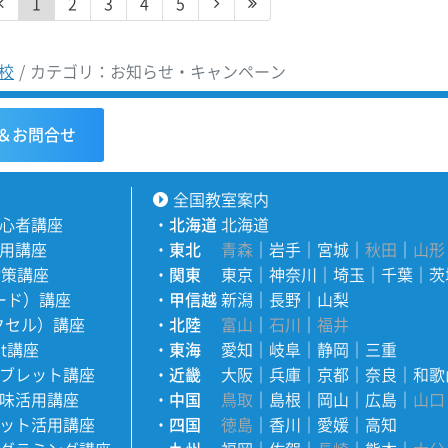
1
2
3
4
5
校
カテゴリ：お知らせ・キャンペーン
＆お問合せ
全国教室案内
心者講座
・
北海道
北海道
用講座
・
東北
青森
｜
岩手
｜
宮城
｜
秋田
｜
山形
対策講座
・
関東
東京
｜
神奈川
｜
埼玉
｜
千葉
｜
茨
ワード）講座
・
甲信越
新潟
｜
長野
｜
山梨
エクセル）講座
・
北陸
富山
｜
石川
｜
福井
nt講座
・
東海
愛知
｜
岐阜
｜
静岡
｜
三重
ブレット講座
・
近畿
大阪
｜
兵庫
｜
京都
｜
奈良
｜
和歌
味活用講座
・
中国
鳥取
｜
島根
｜
岡山
｜
広島
｜
山口
ット活用講座
・
四国
徳島
｜
香川
｜
愛媛
｜
高知