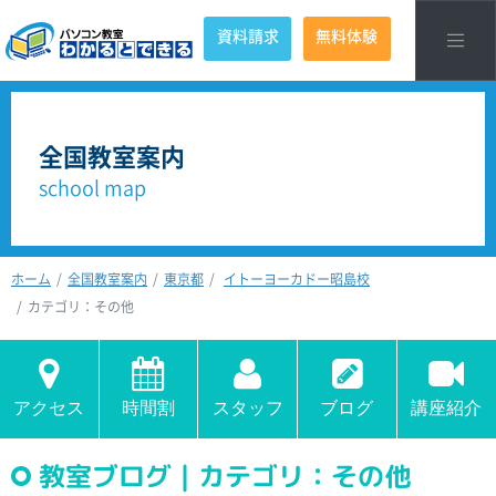
資料請求
無料体験
全国教室案内
school map
ホーム
全国教室案内
東京都
イトーヨーカドー昭島校
カテゴリ：その他
アクセス
時間割
スタッフ
ブログ
講座紹介
教室ブログ｜カテゴリ：その他