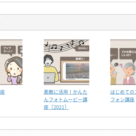
メ
レイアウトの変更、グリッド線やガイドの表示方法を学習しま
て、写真を図形の形で切り出します。
！
ボックスの展開図を作成します。ガイドやグリッド線を利用し
やすくする方法を学習します。
使って「フォトボックス」を作成します。
講座
素敵に活用！かんた
はじめての
！（1）
んフォトムービー講
フォン講座
形を活用して、A4サイズの雑誌風の表紙を作成します。ガイ
座［2021］
グする方法を学習します。
！（2）