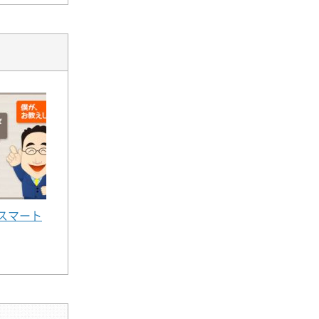
す。「図
て、図形
スマート
ドを移動す