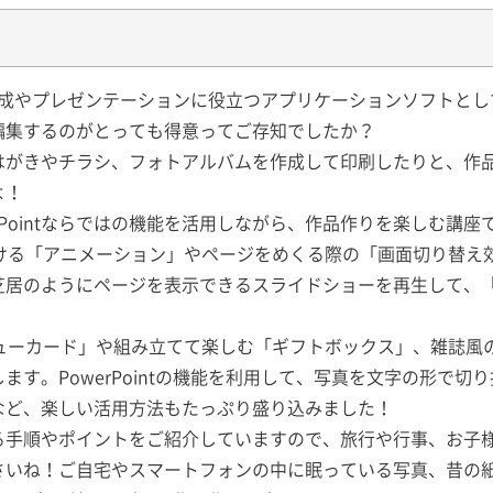
資料作成やプレゼンテーションに役立つアプリケーションソフトと
編集するのがとっても得意ってご存知でしたか？
はがきやチラシ、フォトアルバムを作成して印刷したりと、作
よ！
werPointならではの機能を活用しながら、作品作りを楽しむ講座
ける「アニメーション」やページをめくる際の「画面切り替え
芝居のようにページを表示できるスライドショーを再生して、
ューカード」や組み立てて楽しむ「ギフトボックス」、雑誌風
す。PowerPointの機能を利用して、写真を文字の形で切
など、楽しい活用方法もたっぷり盛り込みました！
る手順やポイントをご紹介していますので、旅行や行事、お子
さいね！ご自宅やスマートフォンの中に眠っている写真、昔の