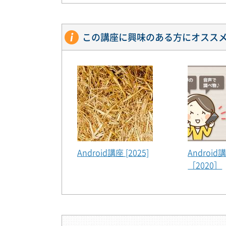
第05講
ポストカードを作ろう！
この講座に興味のある方にオスス
スライドのサイズ変更、
形の結合」機能を活用し
第06講
ギフトボックスを作ろう
図形を利用して、ギフト
の挿入や整列の作業をし
ドリル03
フォトボックス
ここまで学習した機能を
Android講座 [2025]
Android
第07講
フォトアルバムを作ろう
［2020］
写真やワードアート、図
る方法や写真をトリミン
第08講
フォトアルバムを作ろう