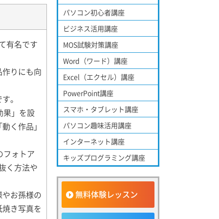
パソコン初心者講座
ビジネス活用講座
して有名です
MOS試験対策講座
Word（ワード）講座
品作りにも向
Excel（エクセル）講座
PowerPoint講座
です。
スマホ・タブレット講座
効果」を設
「動く作品」
パソコン趣味活用講座
インターネット講座
のフォトア
キッズプログラミング講座
り抜く方法や
無料体験レッスン
様やお孫様の
紙焼き写真を