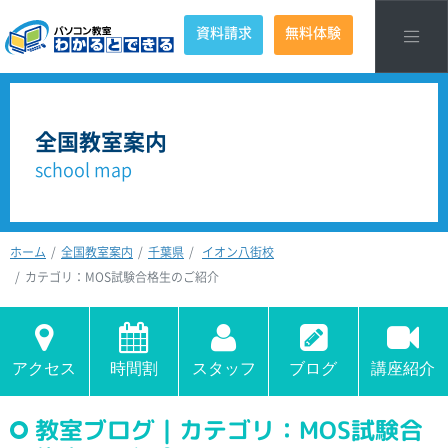
資料請求
無料体験
全国教室案内
school map
ホーム
全国教室案内
千葉県
イオン八街校
カテゴリ：MOS試験合格生のご紹介
アクセス
時間割
スタッフ
ブログ
講座紹介
教室ブログ｜カテゴリ：MOS試験合