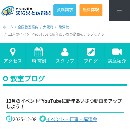
資料請求
無料体験
ホーム
全国教室案内
大阪府
桑津校
12月のイベント”YouTubeに新年あいさつ動画をアップしよう！
アクセス
時間割
スタッフ
ブログ
講座紹介
教室ブログ
12月のイベント”YouTubeに新年あいさつ動画をアップ
しよう！
2025-12-08
イベント・行事・講演会