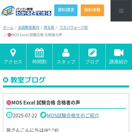
資料請求
無料体験
ホーム
全国教室案内
埼玉県
ワカバウォーク校
MOS Excel 試験合格 合格者の声
アクセス
時間割
スタッフ
ブログ
講座紹介
教室ブログ
MOS Excel 試験合格 合格者の声
2025-07-22
MOS試験合格生のご紹介
皆さんこんにちは(#^.^#)