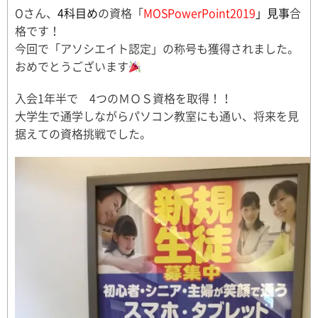
Oさん、
4科目め
の資格「
MOSPowerPoint2019
」見事
合
格です！
今回で「アソシエイト認定」の称号も獲得されました。
おめでとうございます
入会1年半で 4つのＭＯＳ資格を取得！！
大学生で通学しながらパソコン教室にも通い、将来を見
据えての資格挑戦でした。