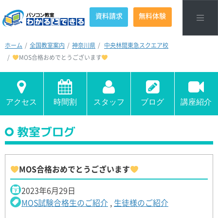
資料請求
無料体験
ホーム
全国教室案内
神奈川県
中央林間東急スクエア校
MOS合格おめでとうございます
アクセス
時間割
スタッフ
ブログ
講座紹介
教室ブログ
MOS合格おめでとうございます
2023年6月29日
MOS試験合格生のご紹介
,
生徒様のご紹介