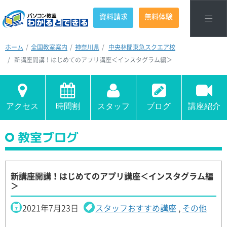
資料請求
無料体験
ホーム
全国教室案内
神奈川県
中央林間東急スクエア校
新講座開講！はじめてのアプリ講座＜インスタグラム編＞
アクセス
時間割
スタッフ
ブログ
講座紹介
教室ブログ
新講座開講！はじめてのアプリ講座＜インスタグラム編
＞
2021年7月23日
スタッフおすすめ講座
,
その他