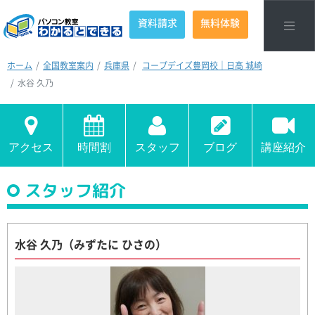
資料請求
無料体験
ホーム
全国教室案内
兵庫県
コープデイズ豊岡校｜日高 城崎
水谷 久乃
アクセス
時間割
スタッフ
ブログ
講座紹介
スタッフ紹介
水谷 久乃（みずたに ひさの）