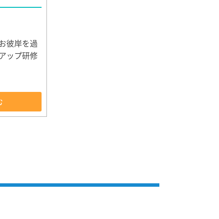
お彼岸を過
アップ研修
む