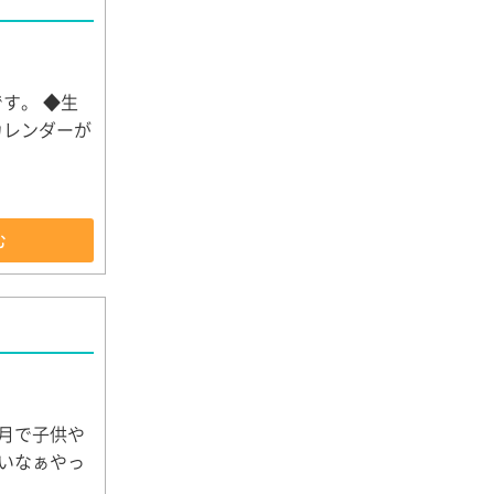
す。 ◆生
カレンダーが
む
月で子供や
いなぁやっ