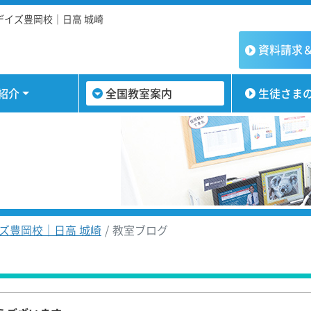
イズ豊岡校｜日高 城崎
資料請求
紹介
全国教室案内
生徒さま
ズ豊岡校｜日高 城崎
教室ブログ