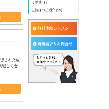
その他 (17)
生徒様のご紹介 (59)
む
無料体験レッスン
資料請求＆お問合せ
学習された成
挑戦して合
む