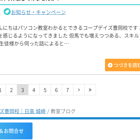
1
お知らせ・キャンペーン
んにちはパソコン教室わかるとできるコープデイズ豊岡校です 
を感じるようになってきました 但馬でも増えつつある、スキル
 生徒様から伺った話によると…
つづきを読
1
2
3
4
5
6
7
ズ豊岡校｜日高 城崎
教室ブログ
＆お問合せ