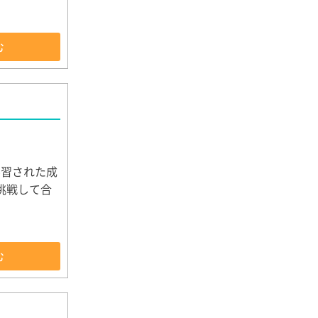
む
学習された成
挑戦して合
む