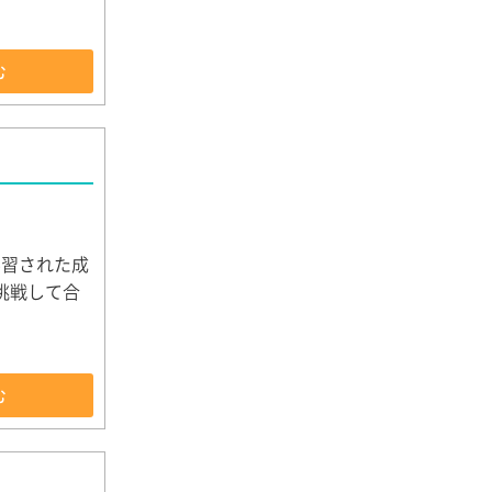
む
学習された成
挑戦して合
む