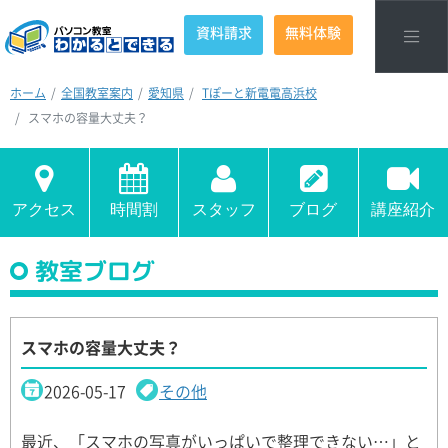
資料請求
無料体験
ホーム
全国教室案内
愛知県
Tぽーと新電電高浜校
スマホの容量大丈夫？
アクセス
時間割
スタッフ
ブログ
講座紹介
教室ブログ
スマホの容量大丈夫？
2026-05-17
その他
最近、「スマホの写真がいっぱいで整理できない…」と