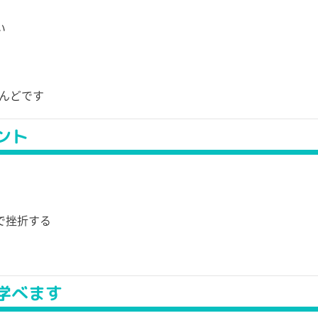
い
んどです
ント
で挫折する
学べます