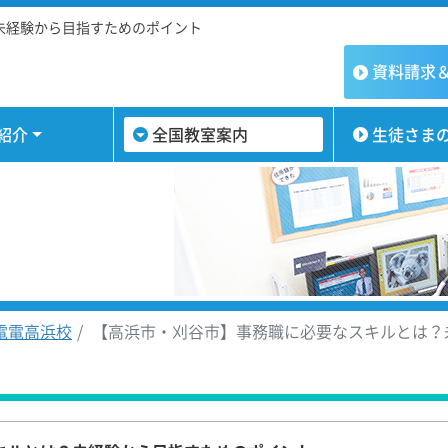
未経験から目指すためのポイント
資料請求
紹介
全国教室案内
生徒さま
電電高浜校
【高浜市・刈谷市】事務職に必要なスキルとは？