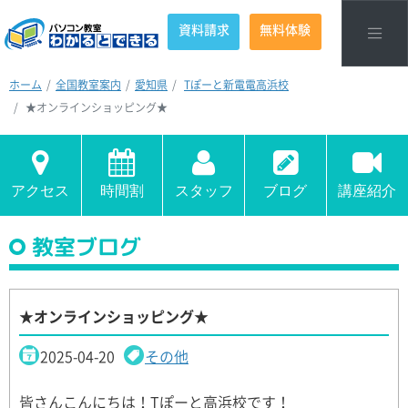
資料請求
無料体験
ホーム
全国教室案内
愛知県
Tぽーと新電電高浜校
★オンラインショッピング★
アクセス
時間割
スタッフ
ブログ
講座紹介
教室ブログ
★オンラインショッピング★
2025-04-20
その他
皆さんこんにちは！Tぽーと高浜校です！