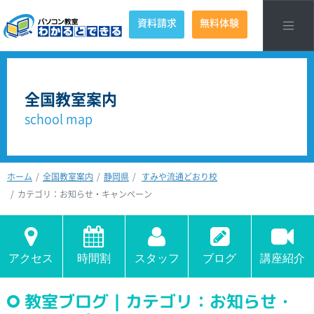
資料請求
無料体験
全国教室案内
school map
ホーム
全国教室案内
静岡県
すみや流通どおり校
カテゴリ：お知らせ・キャンペーン
アクセス
時間割
スタッフ
ブログ
講座紹介
教室ブログ｜カテゴリ：お知らせ・