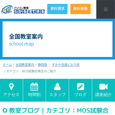
資料請求
無料体験
全国教室案内
school map
ホーム
全国教室案内
静岡県
すみや流通どおり校
カテゴリ：MOS試験合格生のご紹介
アクセス
時間割
スタッフ
ブログ
講座紹介
教室ブログ｜カテゴリ：MOS試験合