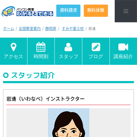
資料請求
無料体験
ホーム
全国教室案内
静岡県
すみや富士校
岩邊
アクセス
時間割
スタッフ
ブログ
講座紹介
スタッフ紹介
岩邊（いわなべ）インストラクター