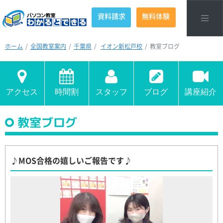
資料請求
無料体験
ホーム
全国教室案内
千葉県
イオン新松戸校
教室ブログ
アクセス
時間割
スタッフ
ブログ
講座紹介
教室ブログ
♪MOS合格の嬉しいご報告です♪