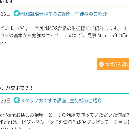
ざいます
月16日
MOS試験合格生のご紹介
,
生徒様のご紹介
ざいます(^^♪ 今回はMOS合格の生徒様をご紹介します。 
ンの基本から勉強なさって、このたび、見事 Microsoft Offic
Ex…
つづきを読
っ、パワポで？！
月20日
スタッフおすすめ講座
,
生徒様のご紹介
werPointお楽しみ講座」と、その講座で作っていただいた作品
werPointは、ビジネスシーンでの資料作成やプレゼンテーショ