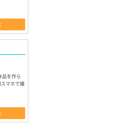
む
作品を作ら
回スマホで撮
む