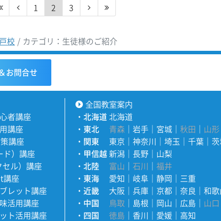
1
2
3
戸校
カテゴリ：生徒様のご紹介
＆お問合せ
全国教室案内
心者講座
・
北海道
北海道
用講座
・
東北
青森
｜
岩手
｜
宮城
｜
秋田
｜
山形
対策講座
・
関東
東京
｜
神奈川
｜
埼玉
｜
千葉
｜
茨
ワード）講座
・
甲信越
新潟
｜
長野
｜
山梨
エクセル）講座
・
北陸
富山
｜
石川
｜
福井
nt講座
・
東海
愛知
｜
岐阜
｜
静岡
｜
三重
ブレット講座
・
近畿
大阪
｜
兵庫
｜
京都
｜
奈良
｜
和歌
味活用講座
・
中国
鳥取
｜
島根
｜
岡山
｜
広島
｜
山口
ット活用講座
・
四国
徳島
｜
香川
｜
愛媛
｜
高知