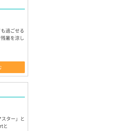
ても過ごせる
で残暑を涼し
む
マスター」と
tと