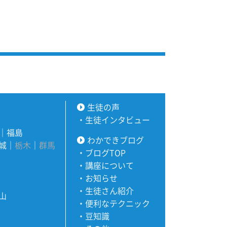
生徒の声
・
生徒インタビュー
｜
福島
わかできブログ
城
｜
栃木
｜
群馬
・
ブログTOP
・
講座について
・
お知らせ
・
生徒さん紹介
山
・
便利なテクニック
・
豆知識