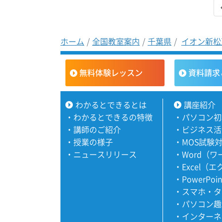
ホーム
全国教室案内
千葉県
イオン新松
無料体験レッスン
資料請求
わかるとできるとは
講座紹介
・
わかるとできるの特徴
・
パソコン初
・
講師のご紹介
・
ビジネス活
・
授業の様子
・
MOS試験
・
ニュースリリース
・
Word（
・
Excel（
・
PowerPoi
・
スマホ・タ
・
パソコン趣
・
インターネ