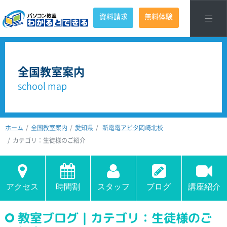
資料請求
無料体験
全国教室案内
school map
ホーム
全国教室案内
愛知県
新電電アピタ岡崎北校
カテゴリ：生徒様のご紹介
アクセス
時間割
スタッフ
ブログ
講座紹介
教室ブログ｜カテゴリ：生徒様のご