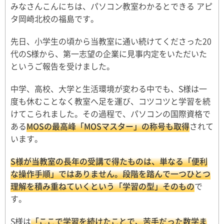
みなさんこんにちは、パソコン教室わかるとできる アピ
タ岡崎北校の福島です。
先日、小学生の頃から当教室に通い続けてくださった20
代のS様から、第一志望の企業に見事内定をいただいた
というご報告を受けました。
中学、高校、大学と生活環境が変わる中でも、S様は一
度も休むことなく教室へ足を運び、コツコツと学習を続
けてこられました。その過程で、パソコンの国際資格で
ある
MOSの最高峰「MOSマスター」の称号も取得
されて
います。
S様が当教室の長年の受講で得たものは、単なる「便利
な操作手順」ではありません。段階を踏んで一つひとつ
理解を積み重ねていくという「学習の型」そのもの
で
す。
S様は
「ここで学習を続けたことで、苦手だった数学ま