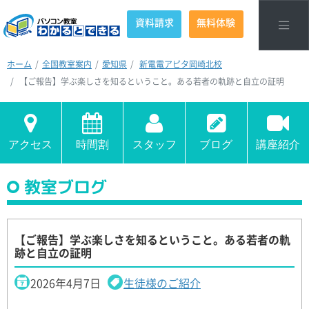
資料請求
無料体験
ホーム
全国教室案内
愛知県
新電電アピタ岡崎北校
【ご報告】学ぶ楽しさを知るということ。ある若者の軌跡と自立の証明
アクセス
時間割
スタッフ
ブログ
講座紹介
教室ブログ
【ご報告】学ぶ楽しさを知るということ。ある若者の軌
跡と自立の証明
2026年4月7日
生徒様のご紹介