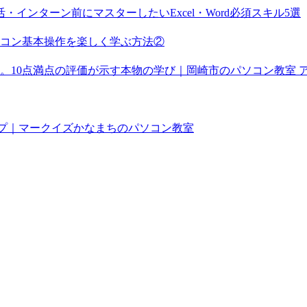
インターン前にマスターしたいExcel・Word必須スキル5選
コン基本操作を楽しく学ぶ方法②
。10点満点の評価が示す本物の学び｜岡崎市のパソコン教室 
ップ｜マークイズかなまちのパソコン教室