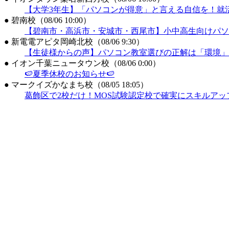
【大学3年生】「パソコンが得意」と言える自信を！就活・
●
碧南校（08/06 10:00）
【碧南市・高浜市・安城市・西尾市】小中高生向けパソ
●
新電電アピタ岡崎北校（08/06 9:30）
【生徒様からの声】パソコン教室選びの正解は「環境」
●
イオン千葉ニュータウン校（08/06 0:00）
🍉夏季休校のお知らせ🍉
●
マークイズかなまち校（08/05 18:05）
葛飾区で2校だけ！MOS試験認定校で確実にスキルア