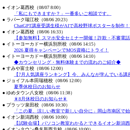
●
イオン葛西校（08/07 8:00）
「私にもできますか？」一番多いご相談です。
●
ラパーク瑞江校（08/06 20:23）
ChatGPT講座受講生様がAIで高校野球ポスターを制
●
イオン葛西校（08/06 16:33）
【参加無料】スマホ安全セミナー開催！詐欺・不審電話
●
イトーヨーカドー横浜別所校（08/06 14:15）
2026 夏得キャンペーンでMOS資格にトライ！
●
イトーヨーカドー横浜別所校（08/06 14:10）
◆カウンセリング・無料体験までの流れのご紹介◆
●
すみや富士校（08/06 12:00）
【7月人気講座ランキング】今、みんなが学んでいる講
●
ジョイフル本田瑞穂校（08/06 12:00）
夏季休校日のお知らせ
●
ゆめタウン八女校（08/06 11:38）
🎇8月休校日のお知らせ🎇
●
プラッツ泉田校（08/06 10:30）
「この夏、涼しい教室で新しい自分に」岡山市南区で始
●
イオン新潟西校（08/06 10:00）
【試験会場】パソコン教室わかるとできるイオン新潟西校
●
イオンタウン桑名新西方校（08/06 10:00）