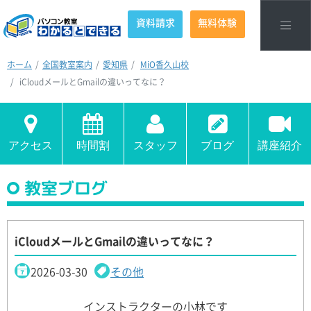
資料請求
無料体験
ホーム
全国教室案内
愛知県
MiO香久山校
iCloudメールとGmailの違いってなに？
アクセス
時間割
スタッフ
ブログ
講座紹介
教室ブログ
iCloudメールとGmailの違いってなに？
2026-03-30
その他
インストラクターの小林です