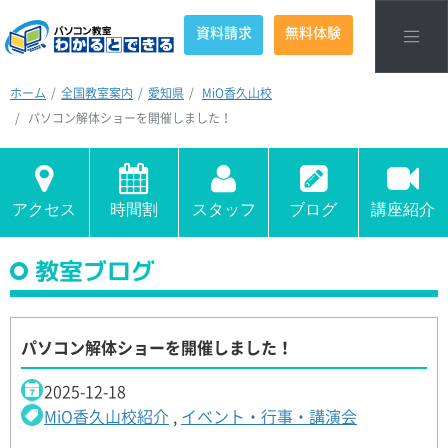
資料請求
無料体験
ホーム
全国教室案内
愛知県
MiO香久山校
パソコン解体ショーを開催しました！
アクセス
時間割
スタッフ
ブログ
講座紹介
教室ブログ
パソコン解体ショーを開催しました！
2025-12-18
MiO香久山校紹介
,
イベント・行事・講演会