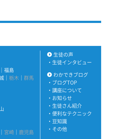
生徒の声
・
生徒インタビュー
｜
福島
わかできブログ
城
｜
栃木
｜
群馬
・
ブログTOP
・
講座について
・
お知らせ
・
生徒さん紹介
山
・
便利なテクニック
・
豆知識
・
その他
｜
宮崎
｜
鹿児島