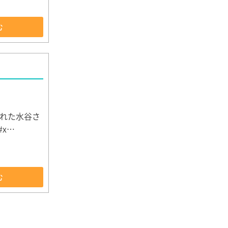
む
れた水谷さ
x…
む