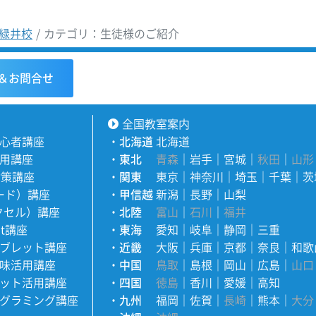
緑井校
カテゴリ：生徒様のご紹介
＆お問合せ
全国教室案内
心者講座
・
北海道
北海道
用講座
・
東北
青森
｜
岩手
｜
宮城
｜
秋田
｜
山形
対策講座
・
関東
東京
｜
神奈川
｜
埼玉
｜
千葉
｜
茨
ワード）講座
・
甲信越
新潟
｜
長野
｜
山梨
エクセル）講座
・
北陸
富山
｜
石川
｜
福井
nt講座
・
東海
愛知
｜
岐阜
｜
静岡
｜
三重
ブレット講座
・
近畿
大阪
｜
兵庫
｜
京都
｜
奈良
｜
和歌
味活用講座
・
中国
鳥取
｜
島根
｜
岡山
｜
広島
｜
山口
ット活用講座
・
四国
徳島
｜
香川
｜
愛媛
｜
高知
グラミング講座
・
九州
福岡
｜
佐賀
｜
長崎
｜
熊本
｜
大分