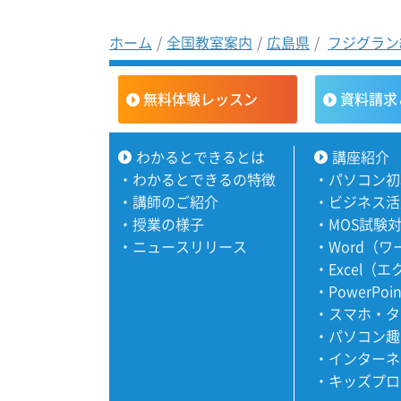
ホーム
全国教室案内
広島県
フジグラン
無料体験レッスン
資料請求
わかるとできるとは
講座紹介
・
わかるとできるの特徴
・
パソコン初
・
講師のご紹介
・
ビジネス活
・
授業の様子
・
MOS試験
・
ニュースリリース
・
Word（
・
Excel（
・
PowerPoi
・
スマホ・タ
・
パソコン趣
・
インターネ
・
キッズプロ