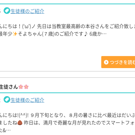
6
生徒様のご紹介
にちは！(‘ω’)ノ 先日は当教室最高齢の本谷さんをご紹介致し
最年少
そよちゃん(７歳)のご紹介です♪ 6歳か…
つづきを読
生徒さん
2
生徒様のご紹介
にちは!(^^)! ９月下旬となり、８月の暑さに比べ最近はだい
ましたね
昨日は、満月で奇麗な月が見れたのでスマートフォ
た&…