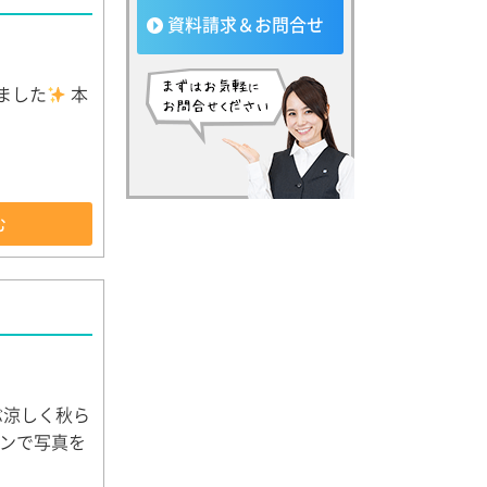
資料請求＆お問合せ
ました
本
む
ぶ涼しく秋ら
ンで写真を