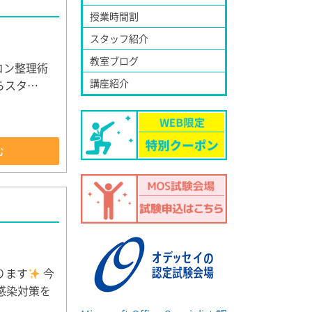
授業時間割
スタッフ紹介
教室ブログ
コン整理術
講座紹介
らスタ…
む
ります
今
感染対策を