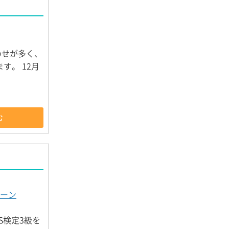
わせが多く、
す。 12月
む
ーン
S検定3級を