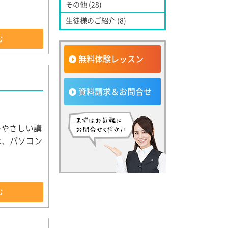
その他 (28)
生徒様のご紹介 (8)
む
無料体験レッスン
資料請求＆お問合せ
のやさしい講
は、パソコン
む