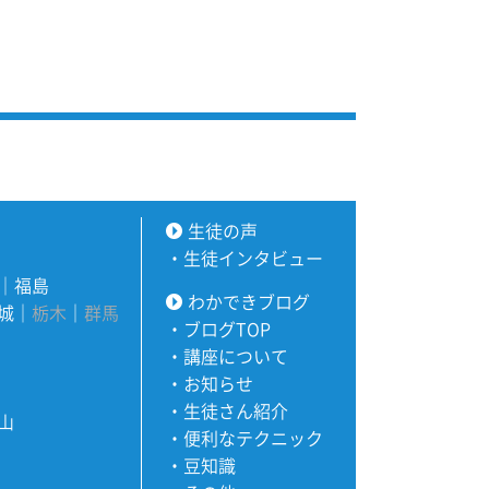
生徒の声
・
生徒インタビュー
｜
福島
わかできブログ
城
｜
栃木
｜
群馬
・
ブログTOP
・
講座について
・
お知らせ
・
生徒さん紹介
山
・
便利なテクニック
・
豆知識