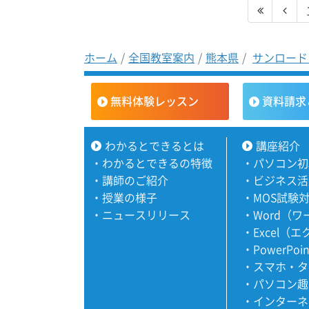
ホーム
全国教室案内
熊本県
サンロード
無料体験レッスン
資料請求
わかるとできるとは
講座紹介
・
わかるとできるの特徴
・
パソコン初
・
講師のご紹介
・
ビジネス活
・
授業の様子
・
MOS試験
・
ニュースリリース
・
Word（
・
Excel（
・
PowerPoi
・
スマホ・タ
・
パソコン趣
・
インターネ