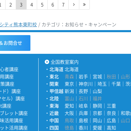
1
2
3
4
5
6
7
シティ熊本東町校
カテゴリ：お知らせ・キャンペーン
＆お問合せ
全国教室案内
心者講座
・
北海道
北海道
用講座
・
東北
青森
｜
岩手
｜
宮城
｜
秋田
｜
山形
対策講座
・
関東
東京
｜
神奈川
｜
埼玉
｜
千葉
｜
茨
ワード）講座
・
甲信越
新潟
｜
長野
｜
山梨
エクセル）講座
・
北陸
富山
｜
石川
｜
福井
nt講座
・
東海
愛知
｜
岐阜
｜
静岡
｜
三重
ブレット講座
・
近畿
大阪
｜
兵庫
｜
京都
｜
奈良
｜
和歌
味活用講座
・
中国
鳥取
｜
島根
｜
岡山
｜
広島
｜
山口
ット活用講座
・
四国
徳島
｜
香川
｜
愛媛
｜
高知