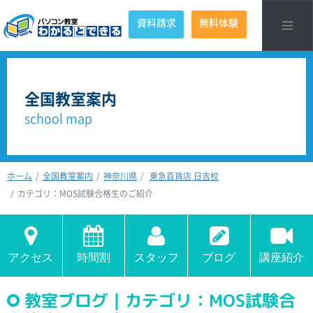
資料請求
無料体験
全国教室案内
school map
ホーム
全国教室案内
神奈川県
東急百貨店 日吉校
カテゴリ：MOS試験合格生のご紹介
アクセス
時間割
スタッフ
ブログ
講座紹介
教室ブログ｜カテゴリ：MOS試験合