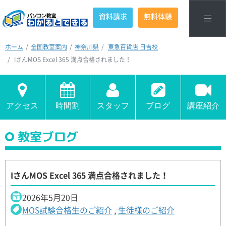
資料請求
無料体験
ホーム
全国教室案内
神奈川県
東急百貨店 日吉校
IさんMOS Excel 365 満点合格されました！
アクセス
時間割
スタッフ
ブログ
講座紹介
教室ブログ
IさんMOS Excel 365 満点合格されました！
2026年5月20日
MOS試験合格生のご紹介
,
生徒様のご紹介