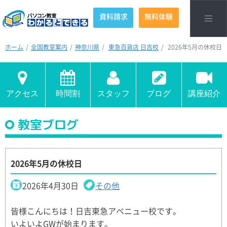
資料請求
無料体験
ホーム
全国教室案内
神奈川県
東急百貨店 日吉校
2026年5月の休校日
アクセス
時間割
スタッフ
ブログ
講座紹介
教室ブログ
2026年5月の休校日
2026年4月30日
その他
皆様こんにちは！日吉東急アベニュー校です。
いよいよGWが始まります。