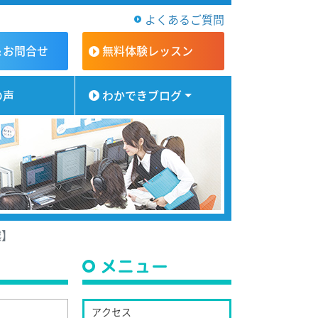
よくあるご質問
＆お問合せ
無料体験
レッスン
の声
わかできブログ
越】
メニュー
アクセス