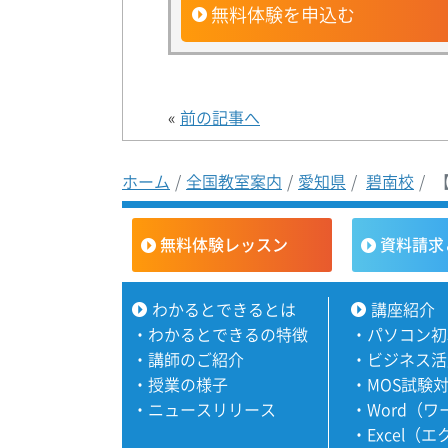
無料体験を申込む
«
前の記事へ
ホーム
全国教室案内
愛知県
碧南校
【
無料体験レッスン
資料請求
わかるとできるとは
講座紹介
・
わかるとできるの特徴
・
パソコン初
・
講師のご紹介
・
ビジネス活
・
授業の様子
・
MOS試験
・
ニュースリリース
・
Word（
・
Excel（