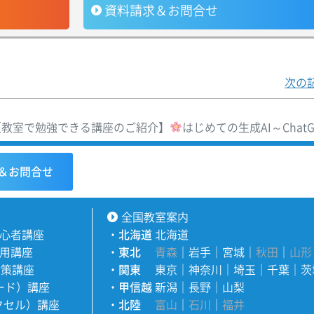
資料請求＆お問合せ
次の
教室で勉強できる講座のご紹介】
はじめての生成AI～Chat
＆お問合せ
全国教室案内
心者講座
・
北海道
北海道
用講座
・
東北
青森
｜
岩手
｜
宮城
｜
秋田
｜
山形
対策講座
・
関東
東京
｜
神奈川
｜
埼玉
｜
千葉
｜
茨
ワード）講座
・
甲信越
新潟
｜
長野
｜
山梨
エクセル）講座
・
北陸
富山
｜
石川
｜
福井