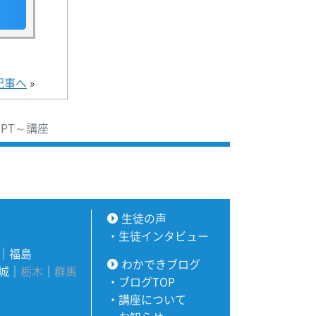
記事へ
»
GPT～講座
生徒の声
・
生徒インタビュー
｜
福島
わかできブログ
城
｜
栃木
｜
群馬
・
ブログTOP
・
講座について