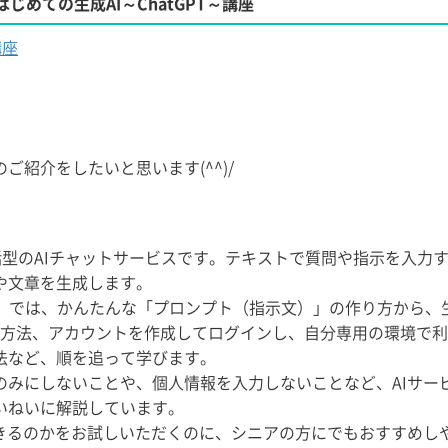
はじめての生成AI～ChatGPT～講座
講座
紹介をしたいと思います(^^)/
した対話型のAIチャットサービスです。テキストで質問や指示を入力
や文章を生成します。
～講座」では、かんたんな「プロンプト（指示文）」の作り方から、
る方法、アカウントを作成してログインし、自分専用の環境で
法など、順を追って学びます。
のみにしないことや、個人情報を入力しないことなど、AIサー
いねいに解説しています。
できるのかをお試しいただくのに、シニアの方にでもおすすめし