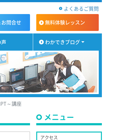
よくあるご質問
＆お問合せ
無料体験
レッスン
の声
わかできブログ
GPT～講座
メニュー
アクセス