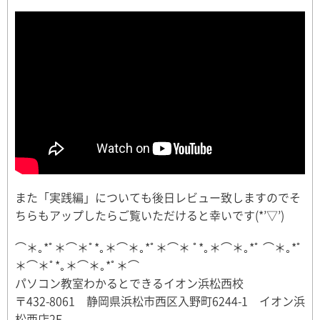
また「実践編」についても後日レビュー致しますのでそ
ちらもアップしたらご覧いただけると幸いです(*’▽’)
⌒＊｡*ﾟ＊⌒＊ﾟ*｡＊⌒＊｡*ﾟ＊⌒＊ ﾟ*｡＊⌒＊｡*ﾟ ⌒＊｡*ﾟ
＊⌒＊ﾟ*｡＊⌒＊｡*ﾟ＊⌒
パソコン教室わかるとできるイオン浜松西校
〒432-8061 静岡県浜松市西区入野町6244-1 イオン浜
松西店2F