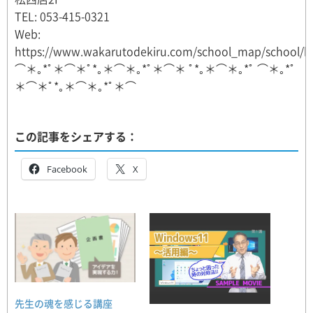
TEL: 053-415-0321
Web:
https://www.wakarutodekiru.com/school_map/school/h
⌒＊｡*ﾟ＊⌒＊ﾟ*｡＊⌒＊｡*ﾟ＊⌒＊ ﾟ*｡＊⌒＊｡*ﾟ ⌒＊｡*ﾟ
＊⌒＊ﾟ*｡＊⌒＊｡*ﾟ＊⌒
この記事をシェアする：
Facebook
X
先生の魂を感じる講座