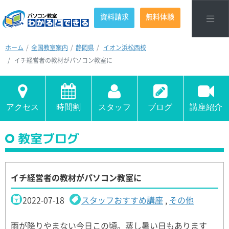
資料請求
無料体験
ホーム
全国教室案内
静岡県
イオン浜松西校
イチ経営者の教材がパソコン教室に
アクセス
時間割
スタッフ
ブログ
講座紹介
教室ブログ
イチ経営者の教材がパソコン教室に
2022-07-18
スタッフおすすめ講座
,
その他
雨が降りやまない今日この頃。蒸し暑い日もあります