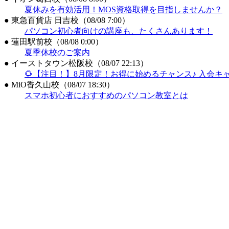
夏休みを有効活用！MOS資格取得を目指しませんか？
●
東急百貨店 日吉校（08/08 7:00）
パソコン初心者向けの講座も、たくさんあります！
●
蓮田駅前校（08/08 0:00）
夏季休校のご案内
●
イーストタウン松阪校（08/07 22:13）
🌻【注目！】8月限定！お得に始めるチャンス♪ 入会キ
●
MiO香久山校（08/07 18:30）
スマホ初心者におすすめのパソコン教室とは