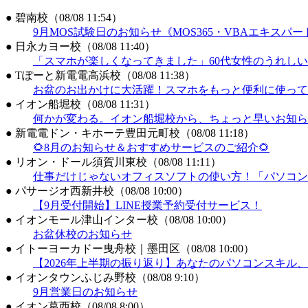
●
碧南校（08/08 11:54）
9月MOS試験日のお知らせ《MOS365・VBAエキスパ
●
日永カヨー校（08/08 11:40）
「スマホが楽しくなってきました」60代女性のうれし
●
Tぽーと新電電高浜校（08/08 11:38）
お盆のお出かけに大活躍！スマホをもっと便利に使って
●
イオン船堀校（08/08 11:31）
何かが変わる。イオン船堀校から、ちょっと早いお知ら
●
新電電ドン・キホーテ豊田元町校（08/08 11:18）
🌻8月のお知らせ＆おすすめサービスのご紹介🌻
●
リオン・ドール須賀川東校（08/08 11:11）
仕事だけじゃないオフィスソフトの使い方！「パソコン
●
パサージオ西新井校（08/08 10:00）
【9月受付開始】LINE授業予約受付サービス！
●
イオンモール津山インター校（08/08 10:00）
お盆休校のお知らせ
●
イトーヨーカドー曳舟校｜墨田区（08/08 10:00）
【2026年上半期の振り返り】あなたのパソコンスキル
●
イオンタウンふじみ野校（08/08 9:10）
9月営業日のお知らせ
●
イオン葛西校（08/08 8:00）