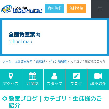
資料請求
無料体験
全国教室案内
school map
ホーム
全国教室案内
東京都
イオン船堀校
カテゴリ：生徒様のご紹介
アクセス
時間割
スタッフ
ブログ
講座紹介
教室ブログ｜カテゴリ：生徒様のご
紹介