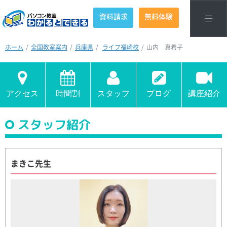
資料請求
無料体験
ホーム
全国教室案内
兵庫県
ライフ福崎校
山内 真希子
アクセス
時間割
スタッフ
ブログ
講座紹介
スタッフ紹介
まきこ先生