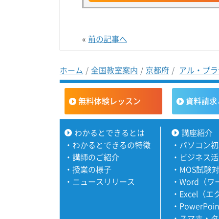
«
前の記事へ
ホーム
全国教室案内
京都府
アル・プラ
無料体験レッスン
資料請求
わかるとできるとは
講座紹介
・
わかるとできるの特徴
・
パソコン初
・
講師のご紹介
・
ビジネス活
・
授業の様子
・
MOS試験
・
ニュースリリース
・
Word（
・
Excel（
・
PowerPoi
・
スマホ・タ