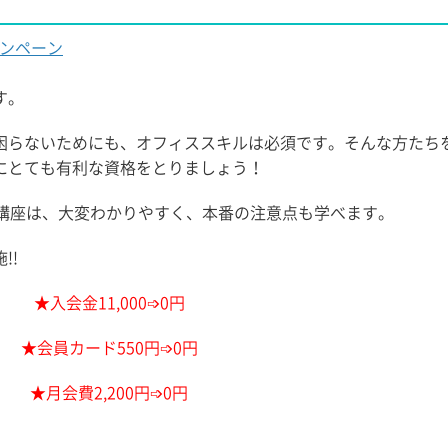
ンペーン
す。
困らないためにも、オフィススキルは必須です。そんな方たち
にとても有利な資格をとりましょう！
の講座は、大変わかりやすく、本番の注意点も学べます。
!!
★入会金11,000➩0円
★会員カード550円➩0円
★月会費2,200円➩0円