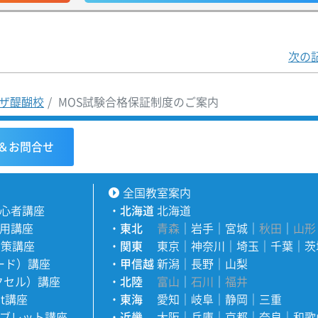
次の
ザ醍醐校
MOS試験合格保証制度のご案内
＆お問合せ
全国教室案内
心者講座
・
北海道
北海道
用講座
・
東北
青森
｜
岩手
｜
宮城
｜
秋田
｜
山形
対策講座
・
関東
東京
｜
神奈川
｜
埼玉
｜
千葉
｜
茨
ワード）講座
・
甲信越
新潟
｜
長野
｜
山梨
エクセル）講座
・
北陸
富山
｜
石川
｜
福井
nt講座
・
東海
愛知
｜
岐阜
｜
静岡
｜
三重
ブレット講座
・
近畿
大阪
｜
兵庫
｜
京都
｜
奈良
｜
和歌