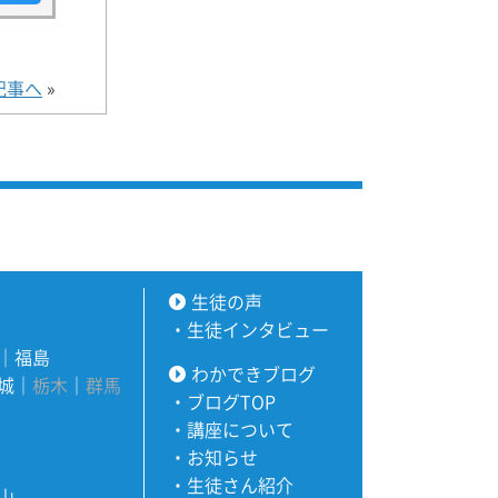
記事へ
»
生徒の声
・
生徒インタビュー
｜
福島
わかできブログ
城
｜
栃木
｜
群馬
・
ブログTOP
・
講座について
・
お知らせ
・
生徒さん紹介
山