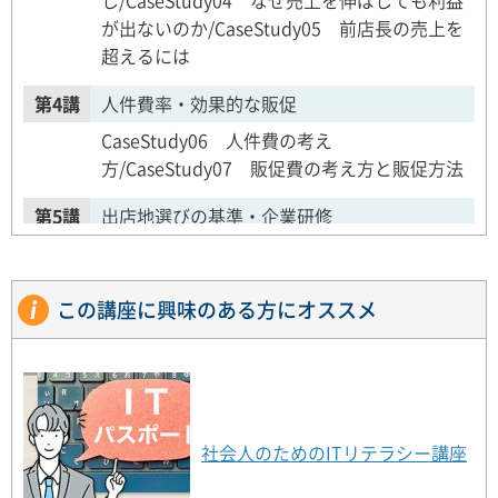
し/CaseStudy04 なぜ売上を伸ばしても利益
が出ないのか/CaseStudy05 前店長の売上を
超えるには
第4講
人件費率・効果的な販促
CaseStudy06 人件費の考え
方/CaseStudy07 販促費の考え方と販促方法
第5講
出店地選びの基準・企業研修
CaseStudy08 出店地選びの基
準/CaseStudy09 離職者を減らすには
この講座に興味のある方にオススメ
第6講
5つの利益と税金・人事評価・ビジネスモデル
CaseStudy10 会社の利益と
は/CaseStudy11 人事評価制度は何のため
か/CaseStudy12 地方銀行が生き残る道とは
社会人のためのITリテラシー講座
第7講
ブランドの維持・事業の多角化