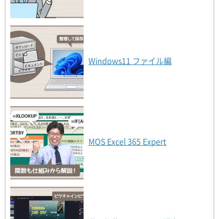
CaseStudy13 価格競争に巻き込まれないた
めには/CaseStudy14 テレワーク下でのレス
トラン経営
第8講
事業計画書の作成（1）
Windows11 ファイル編
CaseStudy15 新規事業の事業計画書/事業計
画書の作成
第9講
事業計画書の作成（2）
プロジェクト概要/事業内容
第10講
事業計画書の作成（3）
MOS Excel 365 Expert
数値計画（1）
第11講
事業計画書の作成（4）
数値計画（2）/実施スケジュール
第12講
決算書について